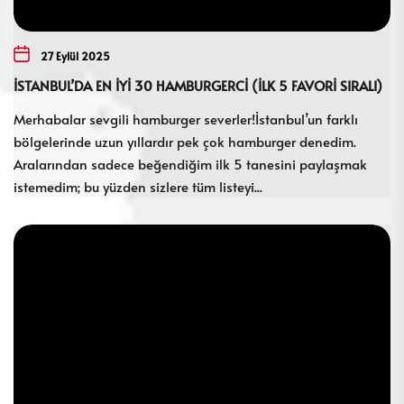
27 Eylül 2025
İSTANBUL’DA EN İYİ 30 HAMBURGERCİ (İLK 5 FAVORİ SIRALI)
Merhabalar sevgili hamburger severler!İstanbul’un farklı
bölgelerinde uzun yıllardır pek çok hamburger denedim.
Aralarından sadece beğendiğim ilk 5 tanesini paylaşmak
istemedim; bu yüzden sizlere tüm listeyi...