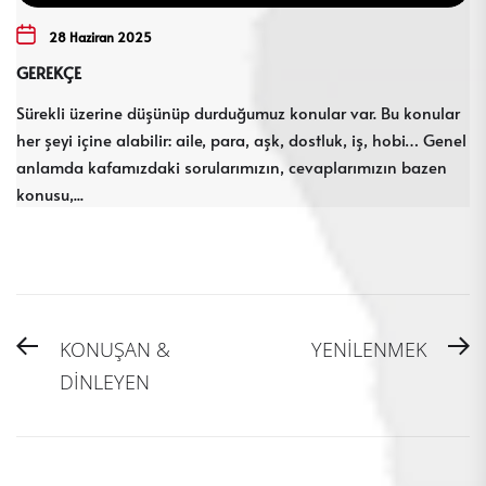
28 Haziran 2025
GEREKÇE
Sürekli üzerine düşünüp durduğumuz konular var. Bu konular
her şeyi içine alabilir: aile, para, aşk, dostluk, iş, hobi… Genel
anlamda kafamızdaki sorularımızın, cevaplarımızın bazen
konusu,...
Yazı
Previous
N
KONUŞAN &
YENİLENMEK
gezinmesi
post:
po
DİNLEYEN