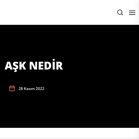
Skip
to
the
content
AŞK NEDİR
28 Kasım 2022