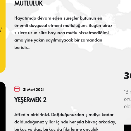
MUTLULUK
Hayatımda devam eden süreçler bütünün en
önemli duygusal etmeni mutluluğum. Bugün biraz
sizlere uzun süre boyunca mutlu hissetmediğimi
ama yine yakın sayılmayacak bir zamandan
beridir...
3
31 Mart 2021
“Bi
YEŞERMEK 2
önü
old
Affedin birbirinizi. Doğduğunuzdan şimdiye kadar
doldurduğunuz yıllar içinde her yıla birkaç arkadaş,
birkaç yoldaş, birkaç da fikirlerine öncülük