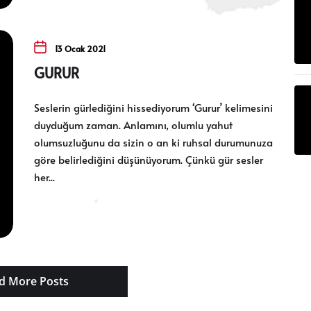
13 Ocak 2021
GURUR
Seslerin gürlediğini hissediyorum ‘Gurur’ kelimesini
duyduğum zaman. Anlamını, olumlu yahut
olumsuzluğunu da sizin o an ki ruhsal durumunuza
göre belirlediğini düşünüyorum. Çünkü gür sesler
her...
d More Posts