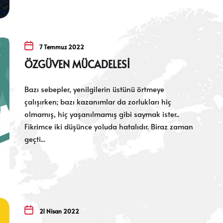
7 Temmuz 2022
ÖZGÜVEN MÜCADELESİ
Bazı sebepler, yenilgilerin üstünü örtmeye
çalışırken; bazı kazanımlar da zorlukları hiç
olmamış, hiç yaşanılmamış gibi saymak ister..
Fikrimce iki düşünce yoluda hatalıdır. Biraz zaman
geçti...
21 Nisan 2022