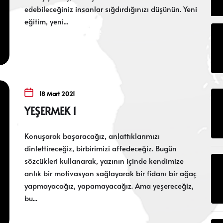
edebileceğiniz insanlar sığdırdığınızı düşünün. Yeni
eğitim, yeni...
18 Mart 2021
YEŞERMEK 1
Konuşarak başaracağız, anlattıklarımızı
dinlettireceğiz, birbirimizi affedeceğiz. Bugün
sözcükleri kullanarak, yazının içinde kendimize
anlık bir motivasyon sağlayarak bir fidanı bir ağaç
yapmayacağız, yapamayacağız. Ama yeşereceğiz,
bu...