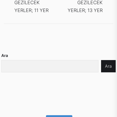
gezinmesi
post:
po
GEZİLECEK
GEZİLECEK
YERLER; 11 YER
YERLER; 13 YER
Ara
Ara