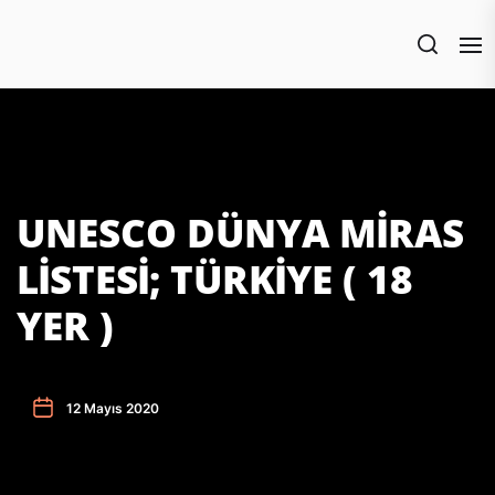
Skip
to
the
content
UNESCO DÜNYA MİRAS
LİSTESİ; TÜRKİYE ( 18
YER )
12 Mayıs 2020