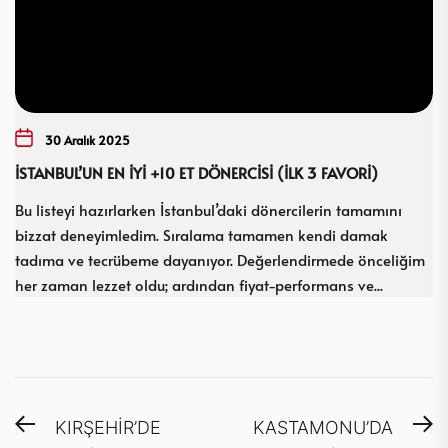
30 Aralık 2025
İSTANBUL’UN EN İYİ +10 ET DÖNERCİSİ (İLK 3 FAVORİ)
Bu listeyi hazırlarken İstanbul’daki dönercilerin tamamını
bizzat deneyimledim. Sıralama tamamen kendi damak
tadıma ve tecrübeme dayanıyor. Değerlendirmede önceliğim
her zaman lezzet oldu; ardından fiyat-performans ve...
Yazı
Previous
N
KIRŞEHİR’DE
KASTAMONU’DA