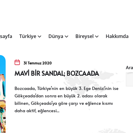
sayfa
Türkiye
Dünya
Bireysel
Hakkımda
31 Temmuz 2020
Ar
MAVİ BİR SANDAL; BOZCAADA
Bozcaada, Türkiye’nin en büyük 3. Ege Denizi’nin ise
Gökçeada’dan sonra en büyük 2. adası olarak
bilinen, Gökçeada’ya göre çarşı ve eğlence kısmı
daha aktif, eğlencesi...