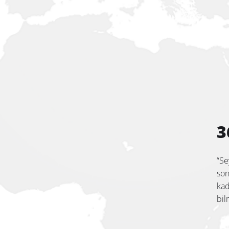
3
“Se
son
kad
bil