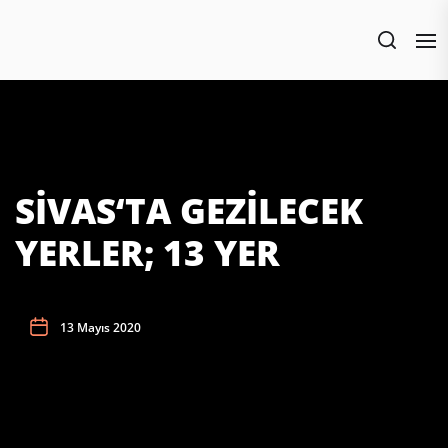
Skip
to
the
content
SİVAS‘TA GEZİLECEK
YERLER; 13 YER
13 Mayıs 2020