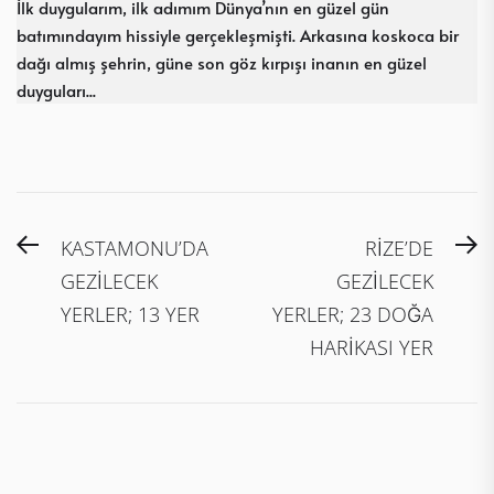
İlk duygularım, ilk adımım Dünya’nın en güzel gün
batımındayım hissiyle gerçekleşmişti. Arkasına koskoca bir
dağı almış şehrin, güne son göz kırpışı inanın en güzel
duyguları...
Yazı
Previous
N
KASTAMONU’DA
RİZE’DE
gezinmesi
post:
po
GEZİLECEK
GEZİLECEK
YERLER; 13 YER
YERLER; 23 DOĞA
HARİKASI YER