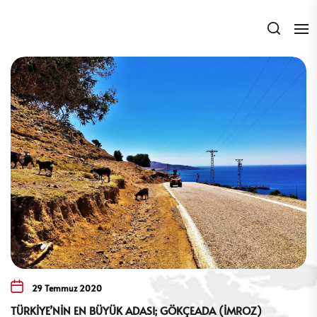
Skip
to
the
content
29 Temmuz 2020
TÜRKİYE’NİN EN BÜYÜK ADASI; GÖKÇEADA (İMROZ)