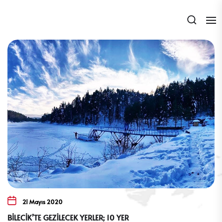
Skip
to
the
content
21 Mayıs 2020
BİLECİK’TE GEZİLECEK YERLER; 10 YER