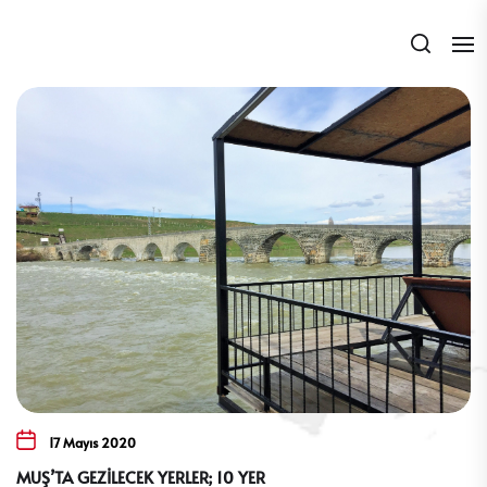
Skip
to
the
content
17 Mayıs 2020
MUŞ’TA GEZİLECEK YERLER; 10 YER