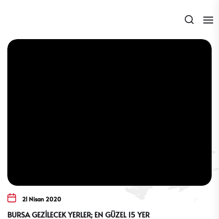
Skip
to
the
content
21 Nisan 2020
BURSA GEZİLECEK YERLER; EN GÜZEL 15 YER