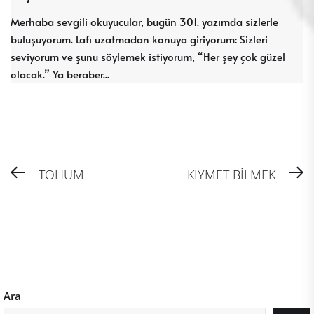
Merhaba sevgili okuyucular, bugün 301. yazımda sizlerle
buluşuyorum. Lafı uzatmadan konuya giriyorum: Sizleri
seviyorum ve şunu söylemek istiyorum, “Her şey çok güzel
olacak.” Ya beraber...
Yazı
Previous
N
TOHUM
KIYMET BİLMEK
gezinmesi
post:
po
Ara