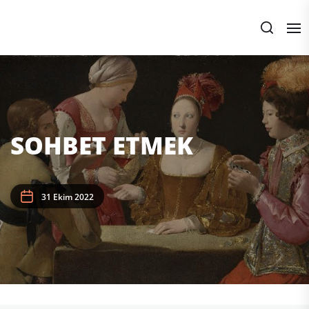
Skip
to
the
content
SOHBET ETMEK
31 Ekim 2022