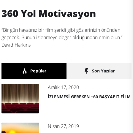
360 Yol Motivasyon
“Bir gün hayatınız bir film şeridi gibi gözlerinizin önünden
geçecek. Bunun izlenmeye değer olduğundan emin olun.”
David Harkins
Popüler
Son Yazılar
Aralık 17, 2020
İZLENMESİ GEREKEN +60 BAŞYAPIT FİLM
Nisan 27, 2019