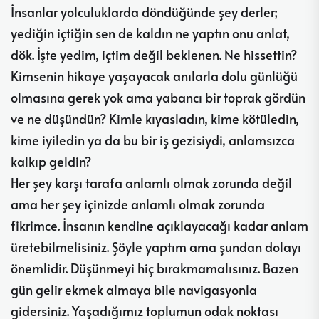
İnsanlar yolculuklarda döndüğünde şey derler;
yediğin içtiğin sen de kaldın ne yaptın onu anlat,
dök. İşte yedim, içtim değil beklenen. Ne hissettin?
Kimsenin hikaye yaşayacak anılarla dolu günlüğü
olmasına gerek yok ama yabancı bir toprak gördün
ve ne düşündün? Kimle kıyasladın, kime kötüledin,
kime iyiledin ya da bu bir iş gezisiydi, anlamsızca
kalkıp geldin?
Her şey karşı tarafa anlamlı olmak zorunda değil
ama her şey içinizde anlamlı olmak zorunda
fikrimce. İnsanın kendine açıklayacağı kadar anlam
üretebilmelisiniz. Şöyle yaptım ama şundan dolayı
önemlidir. Düşünmeyi hiç bırakmamalısınız. Bazen
gün gelir ekmek almaya bile navigasyonla
gidersiniz. Yaşadığımız toplumun odak noktası