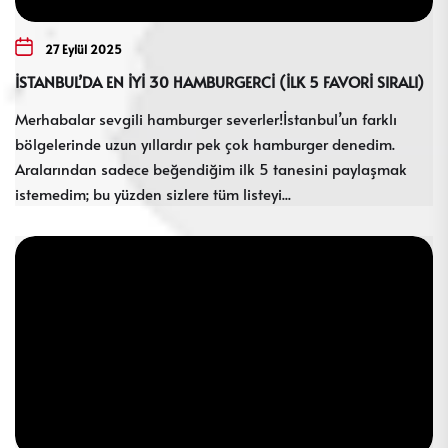
27 Eylül 2025
İSTANBUL’DA EN İYİ 30 HAMBURGERCİ (İLK 5 FAVORİ SIRALI)
Merhabalar sevgili hamburger severler!İstanbul’un farklı
bölgelerinde uzun yıllardır pek çok hamburger denedim.
Aralarından sadece beğendiğim ilk 5 tanesini paylaşmak
istemedim; bu yüzden sizlere tüm listeyi...