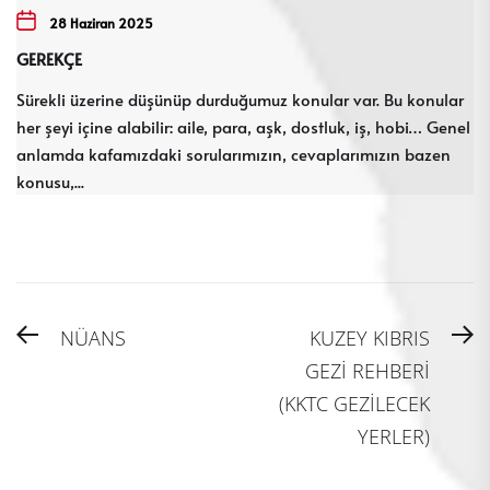
28 Haziran 2025
GEREKÇE
Sürekli üzerine düşünüp durduğumuz konular var. Bu konular
her şeyi içine alabilir: aile, para, aşk, dostluk, iş, hobi… Genel
anlamda kafamızdaki sorularımızın, cevaplarımızın bazen
konusu,...
Yazı
Previous
N
NÜANS
KUZEY KIBRIS
gezinmesi
post:
po
GEZİ REHBERİ
(KKTC GEZİLECEK
YERLER)